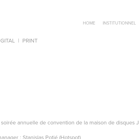
HOME
INSTITUTIONNEL
IGITAL  |  PRINT
a soirée annuelle de convention de la maison de disques 
manager : Stanislas Potié (Hotspot)