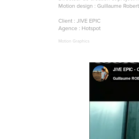
Motion design : Guillaume Rober
Client : JIVE EPIC
Agence : Hotspot
Motion Graphics